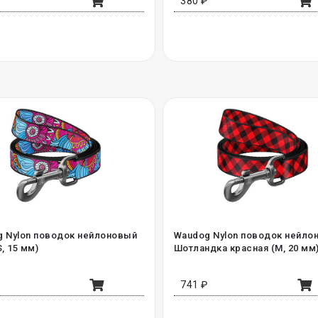
₽
380 ₽
 Nylon поводок нейлоновый
Waudog Nylon поводок нейло
, 15 мм)
Шотландка красная (M, 20 мм
₽
741 ₽