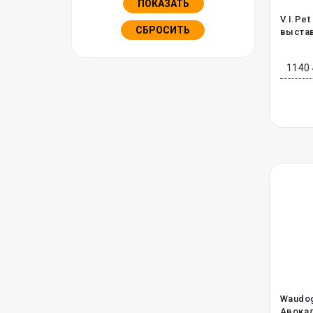
ПОКАЗАТЬ
V.I.Pe
СБРОСИТЬ
выстав
1140
Waudog
Авокад