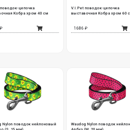
t поводок-цепочка
V.I.Pet поводок-цепочка
очная Кобра хром 40 см
выставочная Кобра хром 60 
 ₽
1686 ₽
 Nylon поводок нейлоновый
Waudog Nylon поводок нейло
о (S, 15 мм)
Арбуз (M, 20 мм)