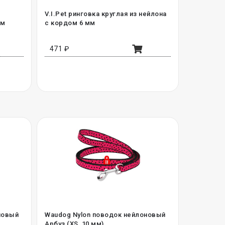
V.I.Pet ринговка круглая из нейлона
см
с кордом 6 мм
471 ₽
новый
Waudog Nylon поводок нейлоновый
Арбуз (XS, 10 мм)