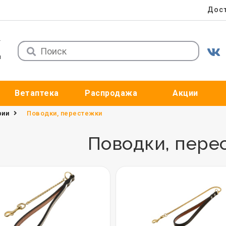
Дост
ы
Ветаптека
Распродажа
Акции
рии
Поводки, перестежки
Поводки, пере