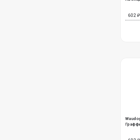
602 
Waudog
Граффи