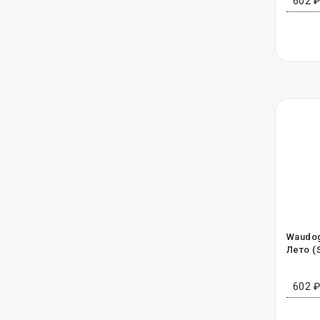
602 
Waudog
Лето (S
602 